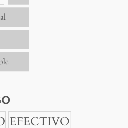
al
ble
GO
O
EFECTIVO