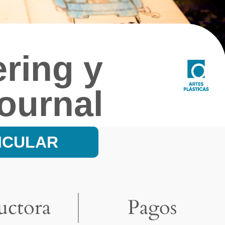
ering y
Journal
ICULAR
ructora
Pagos